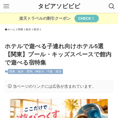
タビアソビビビ
楽天トラベルの割引クーポン
CHECK！
ホーム
関東
栃木
那須
ホテルで遊べる子連れ向けホテル5選
【関東】プール・キッズスペースで館内
で遊べる宿特集
関東
栃木
群馬
神奈川
千葉
那須
当ページのリンクには広告が含まれています。