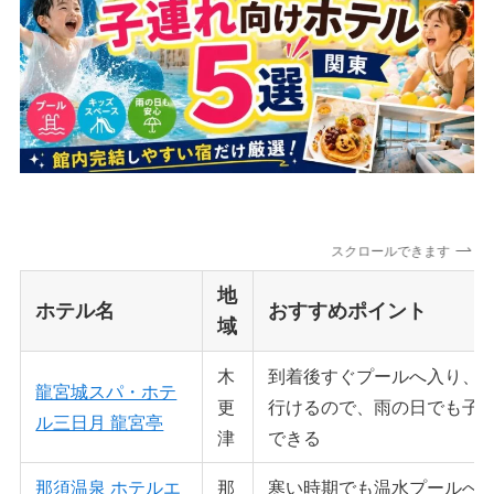
スクロールできます
地
ホテル名
おすすめポイント
域
木
到着後すぐプールへ入り、
龍宮城スパ・ホテ
更
行けるので、雨の日でも子
ル三日月 龍宮亭
津
できる
那須温泉 ホテルエ
那
寒い時期でも温水プールへ