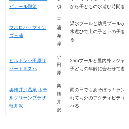
ピナール那須
須
から子どもの水遊び時間を
三
温水プールと幼児プールが
マホロバ・マイン
浦
水遊びで上の子と下の子を
ズ三浦
海
る
岸
小
ヒルトン小田原リ
25mプールと屋内外レジャ
田
ゾート＆スパ
子どもの年齢に合わせて遊
原
奥
奥軽井沢温泉 ホテ
雨の日でもあそぼっ！ラン
軽
ルグリーンプラザ
れても外のアクティビティ
井
軽井沢
べる
沢