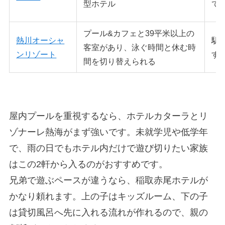
型ホテル
て
プール&カフェと39平米以上の
熱川オーシャ
駅
客室があり、泳ぐ時間と休む時
ンリゾート
す
間を切り替えられる
屋内プールを重視するなら、ホテルカターラとリ
ゾナーレ熱海がまず強いです。未就学児や低学年
で、雨の日でもホテル内だけで遊び切りたい家族
はこの2軒から入るのがおすすめです。
兄弟で遊ぶペースが違うなら、稲取赤尾ホテルが
かなり頼れます。上の子はキッズルーム、下の子
は貸切風呂へ先に入れる流れが作れるので、親の