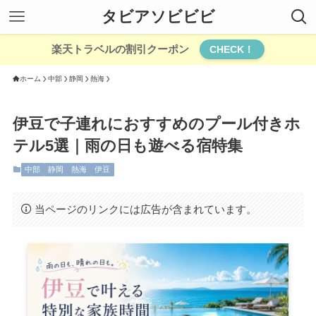
タビアソビビビ
楽天トラベルの割引クーポン
CHECK！
ホーム
中部
静岡
熱海
伊豆で子連れにおすすめのプール付きホ
テル5選｜雨の日も遊べる宿特集
中部
静岡
熱海
伊豆
当ページのリンクには広告が含まれています。