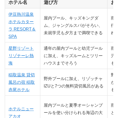
ホテル名
遊び方
お
伊豆熱川温泉
屋内プール、キッズキングダ
雨
ホテルカター
ム、ジャングルスパがそろい、
行
ラ RESORT＆
未就学児も夕方まで満喫できる
れ
SPA
星野リゾート
通年の屋内プールと幼児プール
雨
リゾナーレ熱
に加え、キッズルームとツリー
児
海
ハウスまでそろう
も
稲取温泉 貸切
野
野外プールに加え、リゾッチャ
風呂の宿 稲取
が
IZUと7つの無料貸切風呂がある
赤尾ホテル
も
屋内プールと夏季オーシャンプ
雨
ホテルニュー
ールを使い分けられる海辺の大
ど
アカオ