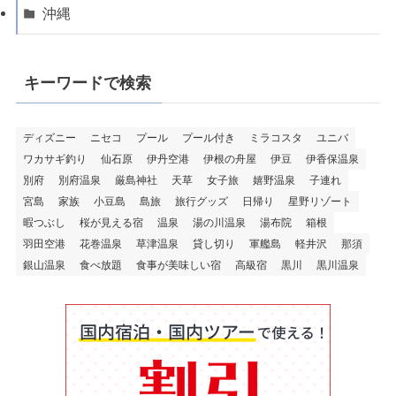
沖縄
キーワードで検索
ディズニー
ニセコ
プール
プール付き
ミラコスタ
ユニバ
ワカサギ釣り
仙石原
伊丹空港
伊根の舟屋
伊豆
伊香保温泉
別府
別府温泉
厳島神社
天草
女子旅
嬉野温泉
子連れ
宮島
家族
小豆島
島旅
旅行グッズ
日帰り
星野リゾート
暇つぶし
桜が見える宿
温泉
湯の川温泉
湯布院
箱根
羽田空港
花巻温泉
草津温泉
貸し切り
軍艦島
軽井沢
那須
銀山温泉
食べ放題
食事が美味しい宿
高級宿
黒川
黒川温泉