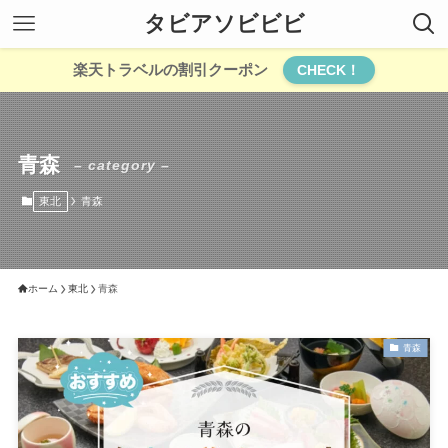
タビアソビビビ
楽天トラベルの割引クーポン
CHECK！
青森
– category –
東北
青森
ホーム
東北
青森
青森