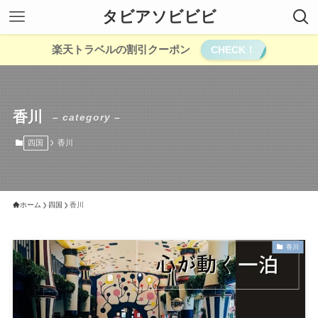
タビアソビビビ
楽天トラベルの割引クーポン
CHECK！
香川
– category –
四国
香川
ホーム
四国
香川
香川