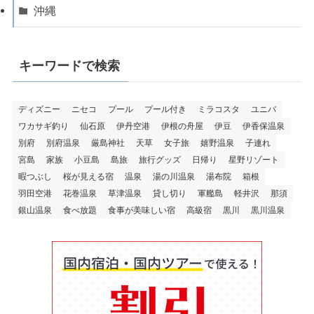
沖縄
キーワードで検索
ディズニー
ニセコ
プール
プール付き
ミラコスタ
ユニバ
ワカサギ釣り
仙石原
伊丹空港
伊根の舟屋
伊豆
伊香保温泉
別府
別府温泉
厳島神社
天草
女子旅
嬉野温泉
子連れ
宮島
家族
小豆島
島旅
旅行グッズ
日帰り
星野リゾート
暇つぶし
桜が見える宿
温泉
湯の川温泉
湯布院
箱根
羽田空港
花巻温泉
草津温泉
貸し切り
軍艦島
軽井沢
那須
銀山温泉
食べ放題
食事が美味しい宿
高級宿
黒川
黒川温泉