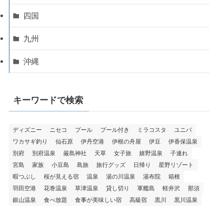
四国
九州
沖縄
キーワードで検索
ディズニー
ニセコ
プール
プール付き
ミラコスタ
ユニバ
ワカサギ釣り
仙石原
伊丹空港
伊根の舟屋
伊豆
伊香保温泉
別府
別府温泉
厳島神社
天草
女子旅
嬉野温泉
子連れ
宮島
家族
小豆島
島旅
旅行グッズ
日帰り
星野リゾート
暇つぶし
桜が見える宿
温泉
湯の川温泉
湯布院
箱根
羽田空港
花巻温泉
草津温泉
貸し切り
軍艦島
軽井沢
那須
銀山温泉
食べ放題
食事が美味しい宿
高級宿
黒川
黒川温泉