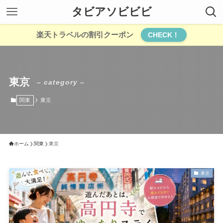
タビアソビビビ
楽天トラベルの割引クーポン
CHECK！
東京
– category –
関東
東京
ホーム
関東
東京
東京