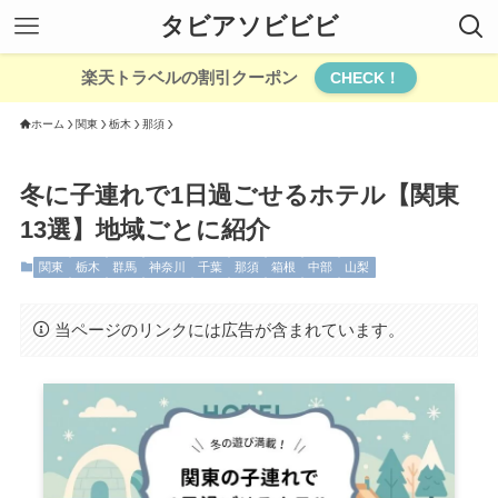
タビアソビビビ
楽天トラベルの割引クーポン
CHECK！
ホーム
関東
栃木
那須
冬に子連れで1日過ごせるホテル【関東
13選】地域ごとに紹介
関東
栃木
群馬
神奈川
千葉
那須
箱根
中部
山梨
当ページのリンクには広告が含まれています。