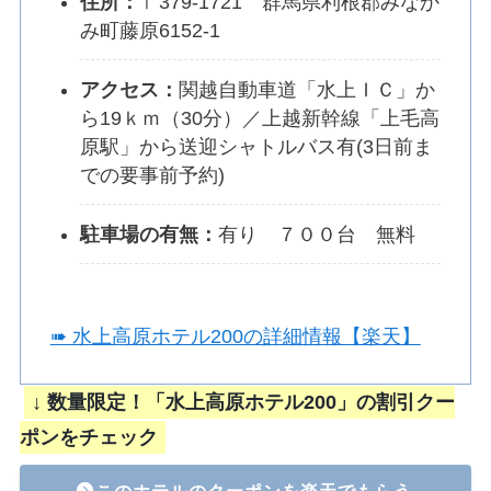
住所
：
〒379-1721 群馬県利根郡みなか
み町藤原6152-1
アクセス：
関越自動車道「水上ＩＣ」か
ら19ｋｍ（30分）／上越新幹線「上毛高
原駅」から送迎シャトルバス有(3日前ま
での要事前予約)
駐車場の有無：
有り ７００台 無料
➠ 水上高原ホテル200の詳細情報【楽天】
↓ 数量限定！「水上高原ホテル200」の割引クー
ポンをチェック
このホテルのクーポンを楽天でもらう