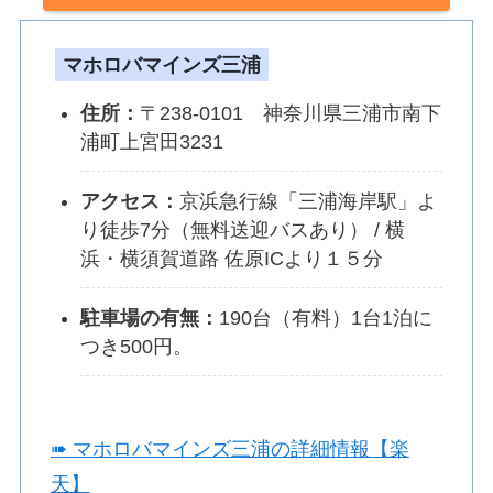
マホロバマインズ三浦
住所
：
〒238-0101 神奈川県三浦市南下
浦町上宮田3231
アクセス：
京浜急行線「三浦海岸駅」よ
り徒歩7分（無料送迎バスあり） / 横
浜・横須賀道路 佐原ICより１５分
駐車場の有無：
190台（有料）1台1泊に
つき500円。
➠ マホロバマインズ三浦の詳細情報【楽
天】