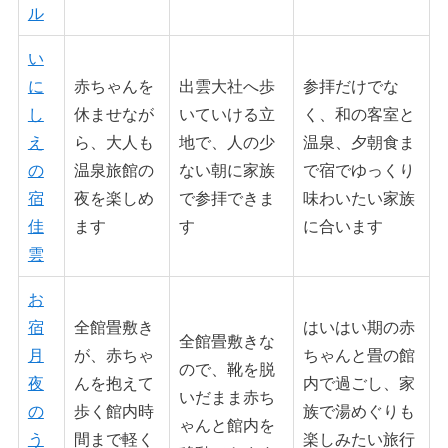
ル
い
に
赤ちゃんを
出雲大社へ歩
参拝だけでな
し
休ませなが
いていける立
く、和の客室と
え
ら、大人も
地で、人の少
温泉、夕朝食ま
の
温泉旅館の
ない朝に家族
で宿でゆっくり
宿
夜を楽しめ
で参拝できま
味わいたい家族
佳
ます
す
に合います
雲
お
宿
全館畳敷き
はいはい期の赤
全館畳敷きな
月
が、赤ちゃ
ちゃんと畳の館
ので、靴を脱
夜
んを抱えて
内で過ごし、家
いだまま赤ち
の
歩く館内時
族で湯めぐりも
ゃんと館内を
う
間まで軽く
楽しみたい旅行