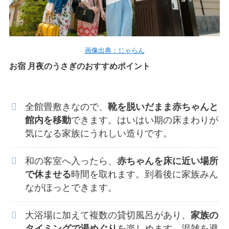
画像出典：じゃらん
お宿 月夜のうさぎのおすすめポイント
全館畳敷きなので、
靴を脱いだまま赤ちゃんと
館内を移動
できます。はいはい期の床まわりが
気になる家族にうれしい造りです。
和の客室へ入ったら、
赤ちゃんを床に近い場所
で休ませる
時間を取れます。到着後に家族みん
ながほっとできます。
大浴場に加えて複数の貸切風呂があり、
家族の
タイミングで湯めぐり
を楽しめます。混雑を避