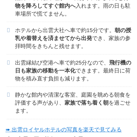
物を降ろしてすぐ館内へ
入れます。雨の日も駐
車場所で慌てません。
ホテルから出雲大社へ車で約15分です。
朝の授
乳や着替えを済ませてから出発
でき、家族の参
拝時間をきちんと残せます。
出雲縁結び空港へ車で約25分なので、
飛行機の
日も家族の移動を一本化
できます。最終日に荷
物を積み直す負担も減ります。
静かな館内や清潔な客室、庭園を眺める朝食を
評価する声があり、
家族で落ち着く朝
を過ごせ
ます。
➠ 出雲ロイヤルホテルの写真を楽天で見てみる