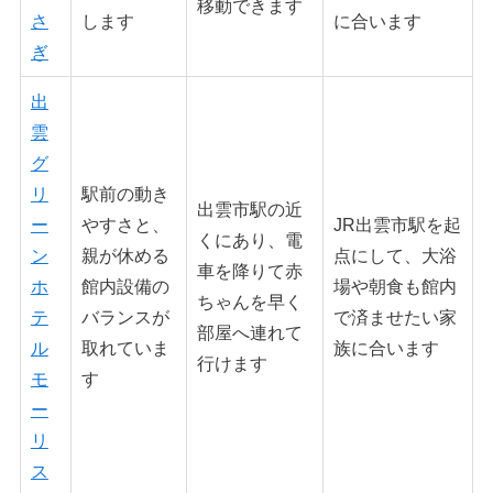
移動できます
さ
します
に合います
ぎ
出
雲
グ
リ
駅前の動き
出雲市駅の近
ー
やすさと、
JR出雲市駅を起
くにあり、電
ン
親が休める
点にして、大浴
車を降りて赤
ホ
館内設備の
場や朝食も館内
ちゃんを早く
テ
バランスが
で済ませたい家
部屋へ連れて
ル
取れていま
族に合います
行けます
モ
す
ー
リ
ス