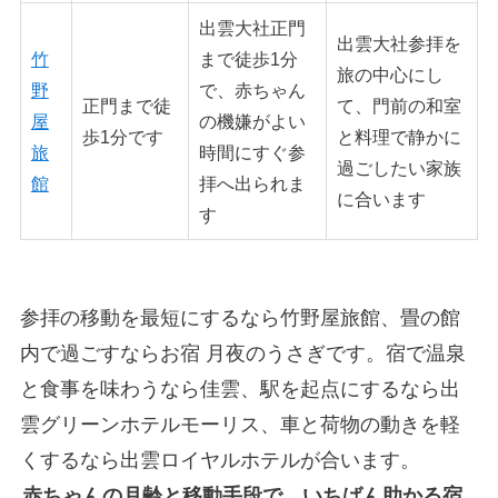
出雲大社正門
出雲大社参拝を
竹
まで徒歩1分
旅の中心にし
野
で、赤ちゃん
正門まで徒
て、門前の和室
屋
の機嫌がよい
歩1分です
と料理で静かに
旅
時間にすぐ参
過ごしたい家族
館
拝へ出られま
に合います
す
参拝の移動を最短にするなら竹野屋旅館、畳の館
内で過ごすならお宿 月夜のうさぎです。宿で温泉
と食事を味わうなら佳雲、駅を起点にするなら出
雲グリーンホテルモーリス、車と荷物の動きを軽
くするなら出雲ロイヤルホテルが合います。
赤ちゃんの月齢と移動手段で、いちばん助かる宿