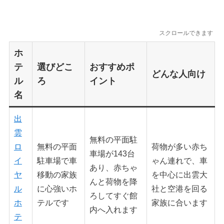
スクロールできます
ホ
テ
選びどこ
おすすめポ
どんな人向け
ル
ろ
イント
名
出
雲
無料の平面駐
ロ
無料の平面
荷物が多い赤ち
車場が143台
イ
駐車場で車
ゃん連れで、車
あり、赤ちゃ
ヤ
移動の家族
を中心に出雲大
んと荷物を降
ル
に心強いホ
社と空港を回る
ろしてすぐ館
ホ
テルです
家族に合います
内へ入れます
テ