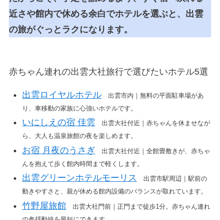
近さや館内で休める余白でホテルを選ぶと、出雲
の旅がぐっとラクになります。
赤ちゃん連れの出雲大社旅行で選びたいホテル5選
出雲ロイヤルホテル
出雲市内｜無料の平面駐車場があ
り、車移動の家族に心強いホテルです。
いにしえの宿 佳雲
出雲大社付近｜赤ちゃんを休ませなが
ら、大人も温泉旅館の夜を楽しめます。
お宿 月夜のうさぎ
出雲大社付近｜全館畳敷きが、赤ちゃ
んを抱えて歩く館内時間まで軽くします。
出雲グリーンホテルモーリス
出雲市駅周辺｜駅前の
動きやすさと、親が休める館内設備のバランスが取れています。
竹野屋旅館
出雲大社門前｜正門まで徒歩1分。赤ちゃん連れ
の参拝動線を最短にできます。