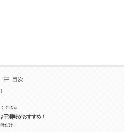
目次
！
をくぐれる
は干潮時がおすすめ！
潮時だけ！