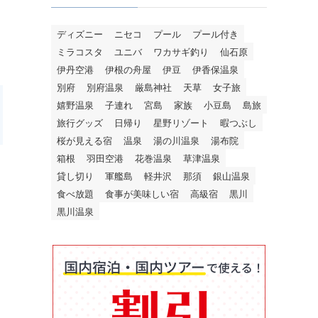
ディズニー
ニセコ
プール
プール付き
ミラコスタ
ユニバ
ワカサギ釣り
仙石原
伊丹空港
伊根の舟屋
伊豆
伊香保温泉
別府
別府温泉
厳島神社
天草
女子旅
嬉野温泉
子連れ
宮島
家族
小豆島
島旅
旅行グッズ
日帰り
星野リゾート
暇つぶし
桜が見える宿
温泉
湯の川温泉
湯布院
箱根
羽田空港
花巻温泉
草津温泉
貸し切り
軍艦島
軽井沢
那須
銀山温泉
食べ放題
食事が美味しい宿
高級宿
黒川
黒川温泉