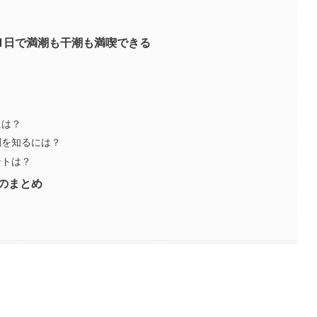
力
1日で満潮も干潮も満喫できる
？
？
には？
間を知るには？
ントは？
のまとめ