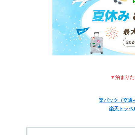
▼泊まりた
楽パック（交通
楽天トラベ