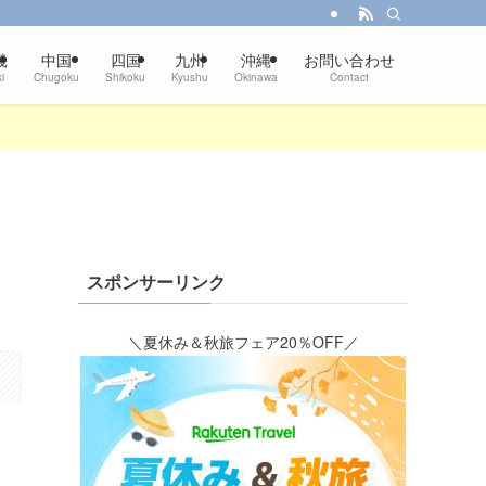
畿
中国
四国
九州
沖縄
お問い合わせ
i
Chugoku
Shikoku
Kyushu
Okinawa
Contact
スポンサーリンク
＼夏休み＆秋旅フェア20％OFF／