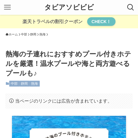
タビアソビビビ
楽天トラベルの割引クーポン
CHECK！
ホーム
中部
静岡
熱海
熱海の子連れにおすすめプール付きホテ
ルを厳選！温水プールや海と両方遊べる
プールも♪
中部
静岡
熱海
当ページのリンクには広告が含まれています。