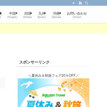
畿
中国
四国
九州
沖縄
お問い合わせ
i
Chugoku
Shikoku
Kyushu
Okinawa
Contact
！
スポンサーリンク
＼夏休み＆秋旅フェア20％OFF／