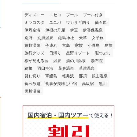
ディズニー
ニセコ
プール
プール付き
ミラコスタ
ユニバ
ワカサギ釣り
仙石原
伊丹空港
伊根の舟屋
伊豆
伊香保温泉
別府
別府温泉
厳島神社
天草
女子旅
嬉野温泉
子連れ
宮島
家族
小豆島
島旅
旅行グッズ
日帰り
星野リゾート
暇つぶし
桜が見える宿
温泉
湯の川温泉
湯布院
箱根
羽田空港
花巻温泉
草津温泉
貸し切り
軍艦島
軽井沢
那須
銀山温泉
食べ放題
食事が美味しい宿
高級宿
黒川
黒川温泉