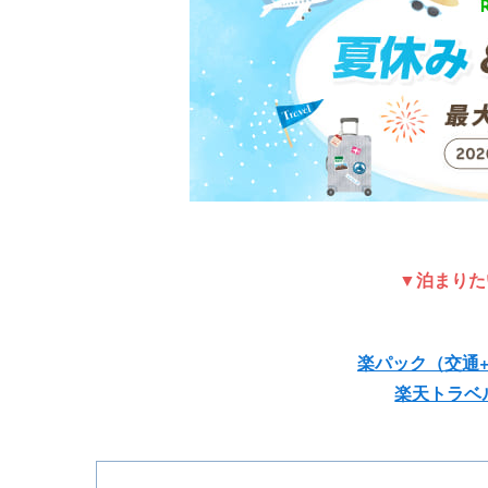
▼泊まりた
楽パック（交通
楽天トラベ