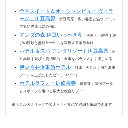
全室スイート＆オーシャンビュー ヴィラ
ージュ伊豆高原
伊豆高原｜広い客室と温水プール
で乳幼児連れに心強い
アンダの森 伊豆いっぺき湖
伊東・一碧湖｜遊
びの種類と無料サービスを重視する家族向け
ホテル＆スパ アンダリゾート伊豆高原
伊
豆高原｜遊び・貸切風呂・食事をバランスよく楽しめる
伊豆今井浜東急ホテル
河津・今井浜｜海と夏季
プールを主役にしたビーチリゾート
ホテルラフォーレ修善寺
修善寺｜屋内プール
とスポーツを選べる広大な総合リゾート
※ホテル名クリックで楽天トラベルにて詳細を確認できます