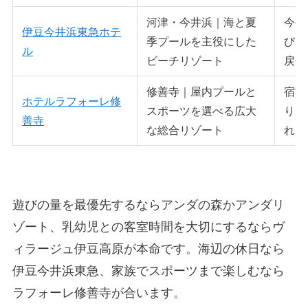
河津・今井浜｜海と夏
今井
伊豆今井浜東急ホテ
季プールを主役にした
びに
ル
ビーチリゾート
戻せ
修善寺｜屋内プールと
宿泊
ホテルラフォーレ修
スポーツを選べる広大
り、
善寺
な総合リゾート
れま
遊びの量を最優先するならアンダの森かアンダリ
ゾート、乳幼児との客室時間を大切にするならヴ
ィラージュ伊豆高原が本命です。海辺の休日なら
伊豆今井浜東急、家族でスポーツまで楽しむなら
ラフォーレ修善寺が合います。