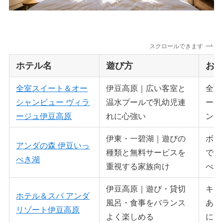
スクロールできます
ホテル名
遊び方
お
全室スイート＆オー
伊豆高原｜広い客室と
全室
シャンビュー ヴィラ
温水プールで乳幼児連
ート
ージュ伊豆高原
れに心強い
ング
伊東・一碧湖｜遊びの
ボー
アンダの森 伊豆いっ
種類と無料サービスを
で、
ぺき湖
重視する家族向け
べま
伊豆高原｜遊び・貸切
キッ
ホテル＆スパ アンダ
風呂・食事をバランス
あり
リゾート伊豆高原
よく楽しめる
にな