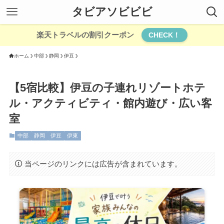
タビアソビビビ
楽天トラベルの割引クーポン
CHECK！
ホーム
中部
静岡
伊豆
【5宿比較】伊豆の子連れリゾートホテ
ル・アクティビティ・館内遊び・広い客
室
中部
静岡
伊豆
伊東
当ページのリンクには広告が含まれています。