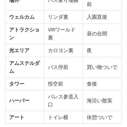
場外
バス乗り場横
前
ウェルカム
リンダ裏
入園直後
アトラクショ
VRワールド
昼の合間
ン
裏
光エリア
カロヨン裏
夜
アムステルダ
バス停前
買い物ついで
ム
タワー
悟空前
食後
パレス参道入
ハーバー
海沿い散策
口
アート
トイレ横
休憩ついで