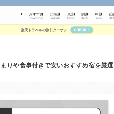
おすすめ
北海道
東北
関東
中部
近
Recommend
Hokkaido
Tohoku
Kanto
Chubu
Kink
楽天トラベルの割引クーポン
CHECK！
泊まりや食事付きで安いおすすめ宿を厳選