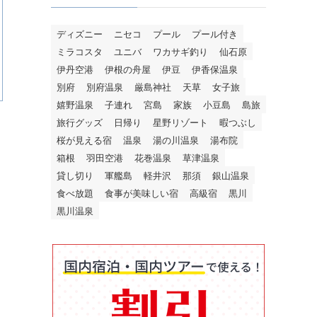
ディズニー
ニセコ
プール
プール付き
ミラコスタ
ユニバ
ワカサギ釣り
仙石原
伊丹空港
伊根の舟屋
伊豆
伊香保温泉
別府
別府温泉
厳島神社
天草
女子旅
嬉野温泉
子連れ
宮島
家族
小豆島
島旅
旅行グッズ
日帰り
星野リゾート
暇つぶし
桜が見える宿
温泉
湯の川温泉
湯布院
箱根
羽田空港
花巻温泉
草津温泉
貸し切り
軍艦島
軽井沢
那須
銀山温泉
食べ放題
食事が美味しい宿
高級宿
黒川
黒川温泉