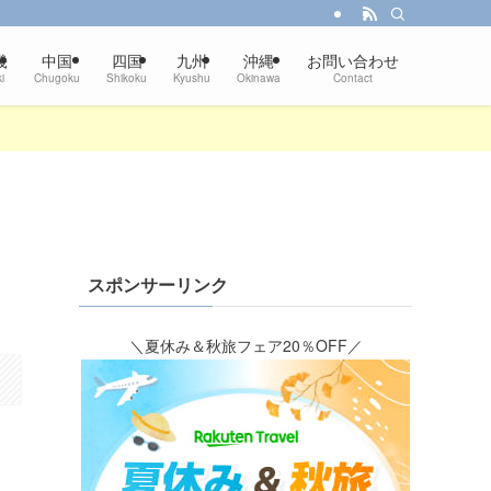
畿
中国
四国
九州
沖縄
お問い合わせ
i
Chugoku
Shikoku
Kyushu
Okinawa
Contact
スポンサーリンク
＼夏休み＆秋旅フェア20％OFF／