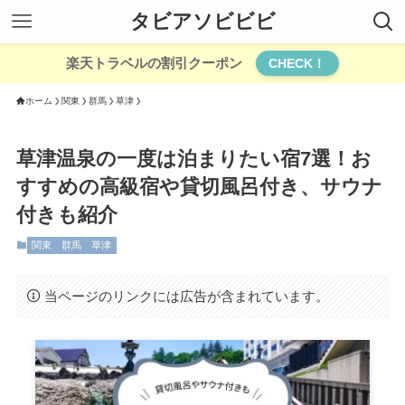
タビアソビビビ
楽天トラベルの割引クーポン
CHECK！
ホーム
関東
群馬
草津
草津温泉の一度は泊まりたい宿7選！お
すすめの高級宿や貸切風呂付き、サウナ
付きも紹介
関東
群馬
草津
当ページのリンクには広告が含まれています。