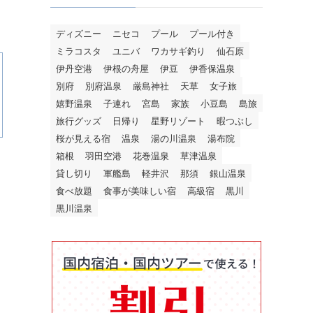
ディズニー
ニセコ
プール
プール付き
ミラコスタ
ユニバ
ワカサギ釣り
仙石原
伊丹空港
伊根の舟屋
伊豆
伊香保温泉
別府
別府温泉
厳島神社
天草
女子旅
嬉野温泉
子連れ
宮島
家族
小豆島
島旅
旅行グッズ
日帰り
星野リゾート
暇つぶし
桜が見える宿
温泉
湯の川温泉
湯布院
箱根
羽田空港
花巻温泉
草津温泉
貸し切り
軍艦島
軽井沢
那須
銀山温泉
食べ放題
食事が美味しい宿
高級宿
黒川
黒川温泉