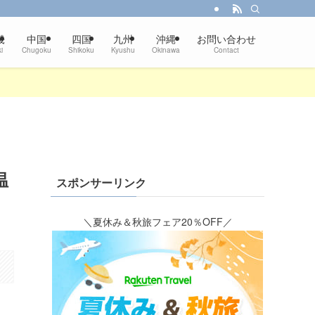
畿
中国
四国
九州
沖縄
お問い合わせ
i
Chugoku
Shikoku
Kyushu
Okinawa
Contact
温
スポンサーリンク
＼夏休み＆秋旅フェア20％OFF／