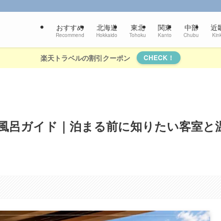
おすすめ
北海道
東北
関東
中部
近
Recommend
Hokkaido
Tohoku
Kanto
Chubu
Kink
楽天トラベルの割引クーポン
CHECK！
風呂ガイド｜泊まる前に知りたい客室と