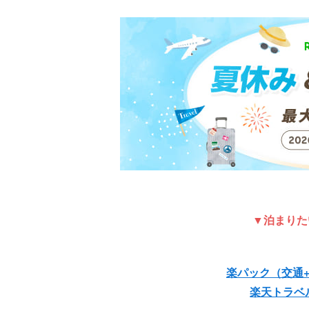
▼泊まりた
楽パック（交通
楽天トラベ